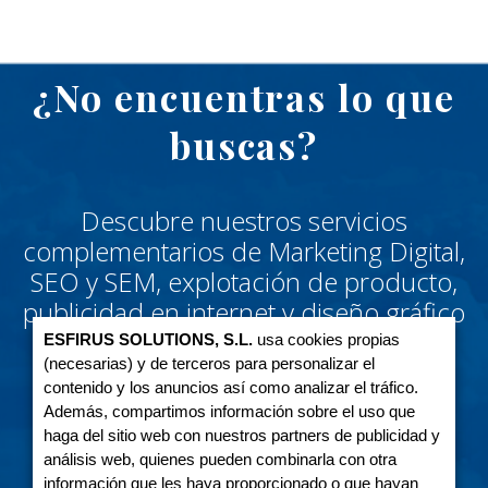
¿No encuentras lo que
buscas?
Descubre nuestros servicios
complementarios de Marketing Digital,
SEO y SEM, explotación de producto,
publicidad en internet y diseño gráfico
y web.
ESFIRUS SOLUTIONS, S.L.
usa cookies propias
(necesarias) y de terceros para personalizar el
contenido y los anuncios así como analizar el tráfico.
Además, compartimos información sobre el uso que
haga del sitio web con nuestros partners de publicidad y
análisis web, quienes pueden combinarla con otra
Descubre más
información que les haya proporcionado o que hayan